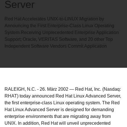
Server
Red Hat Accelerates UNIX-to-LINUX Migration by
Announcing the First Enterprise-Class Linux Operating
System Receiving Unprecedented Enterprise Application
Support; Oracle, VERITAS Software, and 20 other Top
Independent Software Vendors Commit Application
RALEIGH, N.C.
-
26. März 2002
—
Red Hat, Inc. (Nasdaq:
RHAT) today announced Red Hat Linux Advanced Server,
the first enterprise-class Linux operating system. The Red
Hat Linux Advanced Server is designed for demanding
enterprise environments that are migrating away from
UNIX. In addition, Red Hat will unveil unprecedented