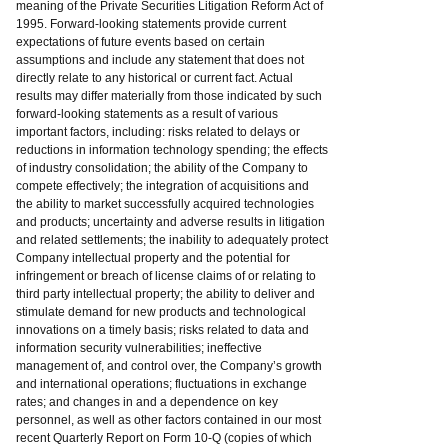
meaning of the Private Securities Litigation Reform Act of
1995. Forward-looking statements provide current
expectations of future events based on certain
assumptions and include any statement that does not
directly relate to any historical or current fact. Actual
results may differ materially from those indicated by such
forward-looking statements as a result of various
important factors, including: risks related to delays or
reductions in information technology spending; the effects
of industry consolidation; the ability of the Company to
compete effectively; the integration of acquisitions and
the ability to market successfully acquired technologies
and products; uncertainty and adverse results in litigation
and related settlements; the inability to adequately protect
Company intellectual property and the potential for
infringement or breach of license claims of or relating to
third party intellectual property; the ability to deliver and
stimulate demand for new products and technological
innovations on a timely basis; risks related to data and
information security vulnerabilities; ineffective
management of, and control over, the Company’s growth
and international operations; fluctuations in exchange
rates; and changes in and a dependence on key
personnel, as well as other factors contained in our most
recent Quarterly Report on Form 10-Q (copies of which