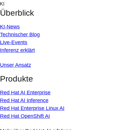
Skip
KI
to
Überblick
content
KI-News
Technischer Blog
Live-Events
Inferenz erklärt
Unser Ansatz
Produkte
Red Hat AI Enterprise
Red Hat AI Inference
Red Hat Enterprise Linux AI
Red Hat OpenShift AI