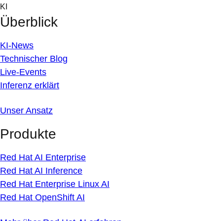
Skip
KI
to
Überblick
content
KI-News
Technischer Blog
Live-Events
Inferenz erklärt
Unser Ansatz
Produkte
Red Hat AI Enterprise
Red Hat AI Inference
Red Hat Enterprise Linux AI
Red Hat OpenShift AI