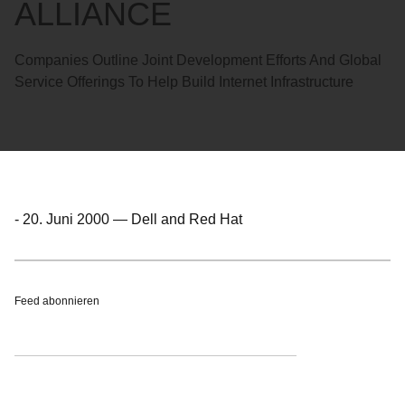
ALLIANCE
Companies Outline Joint Development Efforts And Global
Service Offerings To Help Build Internet Infrastructure
-
20. Juni 2000
—
Dell and Red Hat
Feed abonnieren