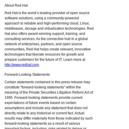
About Red Hat
Red Hat is the world’s leading provider of open source
software solutions, using a community-powered
approach to reliable and high-performing cloud, Linux,
middleware, storage and virtualization technologies. Red
Hat also offers award-winning support, training, and
consulting services. As the connective hub in a global
network of enterprises, partners, and open source
communities, Red Hat helps create relevant, innovative
technologies that liberate resources for growth and
prepare customers for the future of IT. Learn more at
http://www.redhat.com
.
Forward-Looking Statements
Certain statements contained in this press release may
constitute "forward-looking statements" within the
meaning of the Private Securities Litigation Reform Act of
1995. Forward-looking statements provide current
expectations of future events based on certain
assumptions and include any statement that does not
directly relate to any historical or current fact. Actual
results may differ materially from those indicated by such
forward-looking statements as a result of various
important factors, including: risks related to delays or