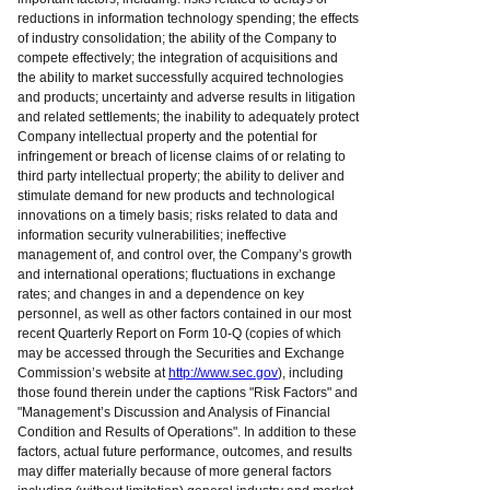
reductions in information technology spending; the effects
of industry consolidation; the ability of the Company to
compete effectively; the integration of acquisitions and
the ability to market successfully acquired technologies
and products; uncertainty and adverse results in litigation
and related settlements; the inability to adequately protect
Company intellectual property and the potential for
infringement or breach of license claims of or relating to
third party intellectual property; the ability to deliver and
stimulate demand for new products and technological
innovations on a timely basis; risks related to data and
information security vulnerabilities; ineffective
management of, and control over, the Company’s growth
and international operations; fluctuations in exchange
rates; and changes in and a dependence on key
personnel, as well as other factors contained in our most
recent Quarterly Report on Form 10-Q (copies of which
may be accessed through the Securities and Exchange
Commission’s website at
http://www.sec.gov
), including
those found therein under the captions "Risk Factors" and
"Management’s Discussion and Analysis of Financial
Condition and Results of Operations". In addition to these
factors, actual future performance, outcomes, and results
may differ materially because of more general factors