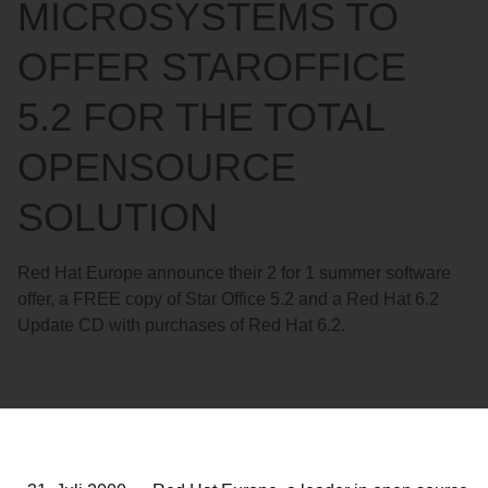
MICROSYSTEMS TO
OFFER STAROFFICE
5.2 FOR THE TOTAL
OPENSOURCE
SOLUTION
Red Hat Europe announce their 2 for 1 summer software
offer, a FREE copy of Star Office 5.2 and a Red Hat 6.2
Update CD with purchases of Red Hat 6.2.