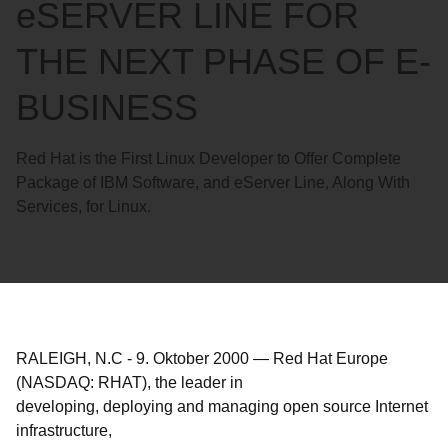
eSERVER LINE FOR
THE NEXT PHASE OF E-
BUSINESS
Red Hat is the First Linux Developer to Offer Complete
Package of IBM Software, and eServer Line, Along With
Services, for Linux.
RALEIGH, N.C
-
9. Oktober 2000
—
Red Hat Europe
(NASDAQ: RHAT), the leader in
developing, deploying and managing open source Internet
infrastructure,