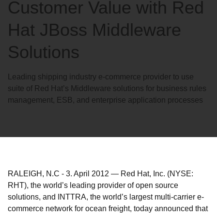
Customer Value with Red
Hat JBoss Middleware
Solutions
Leading shipping industry e-commerce provider to use
suite of Red Hat’s Middleware solutions for business rules
management, ESB, and enterprise application processes
RALEIGH, N.C
-
3. April 2012
—
Red Hat, Inc. (NYSE:
RHT), the world’s leading provider of open source
solutions, and INTTRA, the world’s largest multi-carrier e-
commerce network for ocean freight, today announced that