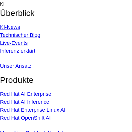
Skip
KI
to
Überblick
content
KI-News
Technischer Blog
Live-Events
Inferenz erklärt
Unser Ansatz
Produkte
Red Hat AI Enterprise
Red Hat AI Inference
Red Hat Enterprise Linux AI
Red Hat OpenShift AI