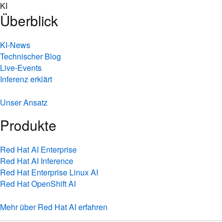
Skip
KI
to
Überblick
content
KI-News
Technischer Blog
Live-Events
Inferenz erklärt
Unser Ansatz
Produkte
Red Hat AI Enterprise
Red Hat AI Inference
Red Hat Enterprise Linux AI
Red Hat OpenShift AI
Mehr über Red Hat AI erfahren