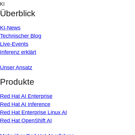
Skip
KI
to
Überblick
content
KI-News
Technischer Blog
Live-Events
Inferenz erklärt
Unser Ansatz
Produkte
Red Hat AI Enterprise
Red Hat AI Inference
Red Hat Enterprise Linux AI
Red Hat OpenShift AI