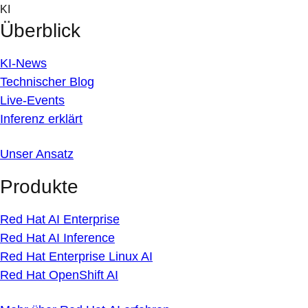
Skip
KI
to
Überblick
content
KI-News
Technischer Blog
Live-Events
Inferenz erklärt
Unser Ansatz
Produkte
Red Hat AI Enterprise
Red Hat AI Inference
Red Hat Enterprise Linux AI
Red Hat OpenShift AI