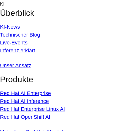
Skip
KI
to
Überblick
content
KI-News
Technischer Blog
Live-Events
Inferenz erklärt
Unser Ansatz
Produkte
Red Hat AI Enterprise
Red Hat AI Inference
Red Hat Enterprise Linux AI
Red Hat OpenShift AI