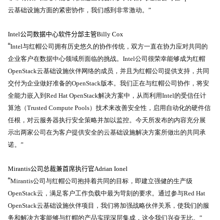
云基础设施方面的紧密协作，我们感到非常激动。”
Intel
公司数据中心软件分部主管
Billy Cox
“
Intel
与红帽公司拥有历史悠久的协作传统，双方一直在协力应对共同的
企业客户在数据中心领域所面临的挑战。
Intel
公司很荣幸能够成为红帽
OpenStack
云基础设施伙伴网络的成员，并且为红帽公司提供支持，共同
交付为企业做好准备的
OpenStack
版本。我们正在与红帽公司协作，将安
全能力嵌入到
Red Hat OpenStack
解决方案中，从而利用
Intel
的受信任计
算池（
Trusted Compute Pools
）技术来改善安全性，启用自动化的硬件信
任根，对云服务器执行安全策略并加以监控。今天所发布的内容充分展
示出两家公司在为客户提供安全的云基础设施解决方案所做出的共同承
诺。”
Mirantis
公司总裁兼首席执行官
Adrian Ionel
“
Mirantis
公司与红帽公司抱持着共同的目标，即建立强健的生产级
OpenStack
云，满足客户工作负载中最为苛刻的要求。通过参与
Red Hat
OpenStack
云基础设施伙伴项目，我们将加强战略伙伴关系，使我们的服
务和解决方案能够与红帽的产品实现深层集成，这令我们兴奋无比。”