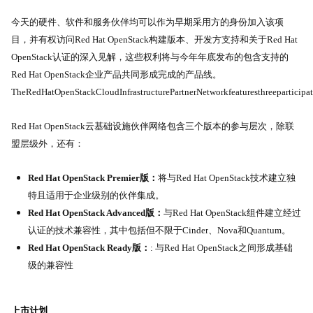
今天的硬件、软件和服务伙伴均可以作为早期采用方的身份加入该项
目，并有权访问
Red Hat OpenStack
构建版本、开发方支持和关于
Red Hat
OpenStack
认证的深入见解，这些权利将与今年年底发布的包含支持的
Red Hat OpenStack
企业产品共同形成完成的产品线。
The
Red
Hat
OpenStack
Cloud
Infrastructure
Partner
Network
features
three
participa
Red Hat OpenStack
云基础设施伙伴网络包含三个版本的参与层次，除联
盟层级外，还有：
Red Hat OpenStack Premier
版：
将与
Red Hat OpenStack
技术建立独
特且适用于企业级别的伙伴集成。
Red Hat OpenStack Advanced
版：
与
Red Hat OpenStack
组件建立经过
认证的技术兼容性，其中包括但不限于
Cinder
、
Nova
和
Quantum
。
Red Hat OpenStack Ready
版：
:
与
Red Hat OpenStack
之间形成基础
级的兼容性
上市计划