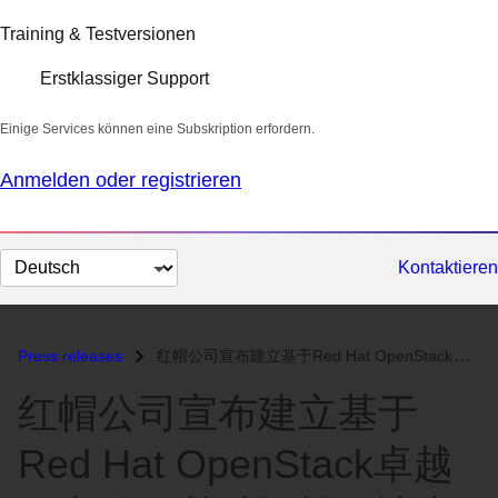
Training & Testversionen
Erstklassiger Support
Einige Services können eine Subskription erfordern.
Anmelden oder registrieren
Sprache
Kontaktieren
auswählen
Press releases
红帽公司宣布建立基于Red Hat OpenStack卓越动力的云基础设施解决方案伙伴网络...
红帽公司宣布建立基于
Red Hat OpenStack卓越