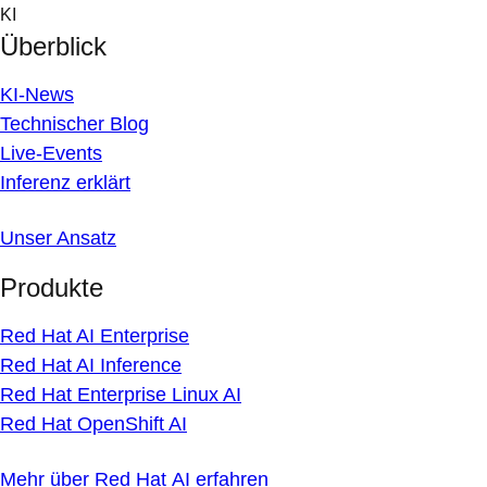
Skip
KI
to
Überblick
content
KI-News
Technischer Blog
Live-Events
Inferenz erklärt
Unser Ansatz
Produkte
Red Hat AI Enterprise
Red Hat AI Inference
Red Hat Enterprise Linux AI
Red Hat OpenShift AI
Mehr über Red Hat AI erfahren