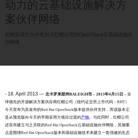
动力的云基础设施解决方
案伙伴网络
初期采用方伙伴将加入红帽公司的OpenStack云基础设施伙
伴网络
-
18. April 2013
—
北卡罗来那州
RALEIGH
市 –
2013
年
4
月
15
日 –
全
球领先的开源解决方案供应商红帽公司（纽约证交所上市代码：
RHT
）
今天宣布为其发布的
Red Hat OpenStack
版本提供伙伴支持，而该版本正
是从预览版向今天的早期采用方项目过渡的
产物
。与此同时，红帽公司
还宣布建立与之关联的
Red Hat OpenStack
云基础设施伙伴网络，其侧重
点是围绕
Red Hat OpenStack
版本和基础设施技术来建立一套强健的生态