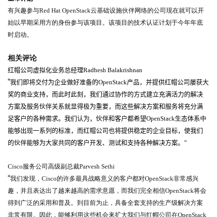
有兴趣参与
Red Hat OpenStack
云基础设施伙伴网络的公司现在就可以开
始以早期采用方的身份参与该项目。该项目的技术认证计划于今年年底
时启动。
相关评论
红帽公司虚拟化业务总经理
Radhesh Balakrishnan
“
我们即将交付为企业做好准备的
OpenStack
产品，并提供红帽公司屡获大
奖的商业支持，而此时此刻，我们通过协作的方式建立充满活力的解决
方案及服务伙伴关系就显得极为重要，而这些解决方案和服务将充分满
足客户的各种需求。我们认为，伙伴和客户都希望
OpenStack
生态体系中
能够出现一系列的标准，而红帽公司也将提供稳定的企业目标，使我们
的伙伴能够为大家共同的客户开发、测试和支持各种解决方案。”
Cisco
服务公司高级副总裁
Parvesh Sethi
“
我们发现，
Cisco
的许多最具战略意义的客户都对
OpenStack
非常感兴
趣，并且表达出了越来越高的需求意愿，而我们完全相信
OpenStack
将会
得到广泛的采用和普及。到目前为止，具备全套支持的生产级解决方案
非常有限。因此，能够利用这些机会来扩大我们与红帽公司在
OpenStack