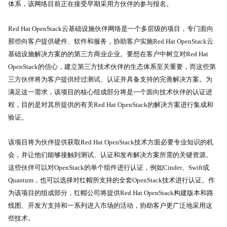
体系，该网络目前正在接受早期采用方伙伴的参与报名。
Red Hat OpenStack
云基础设施伙伴网络是一个多层级的项目，专门面向
那些向客户提供硬件、软件和服务，协助客户实施
Red Hat OpenStack
云
基础设施解决方案的的第三方商业企业。要想在客户中树立对
Red Hat
OpenStack
的信心，建立第三方技术伙伴的生态体系至关重要，而这些第
三方伙伴将为客户提供经过测试、认证并具备支持的完善解决方案。为
满足这一需求，该项目的核心组成部分将是一个面向技术伙伴的认证进
程，目的是对其所提供的有关
Red Hat OpenStack
的解决方案进行集成和
验证。
该项目将为伙伴提供获取
Red Hat OpenStack
技术方面必要专业知识的机
会，并让他们能够接触到测试、认证和发布解决方案所需的关键资源。
这些伙伴可以对
OpenStack
的单个组件进行认证，例如
Cinder
、
Swift
或
Quantum
，也可以选择对红帽所支持的全套
OpenStack
技术进行认证。作
为该项目的组成部分，红帽公司将提供
Red Hat OpenStack
构建版本和路
线图、开发方支持和一系列进入市场的活动，协助客户更广泛地采用这
些技术。