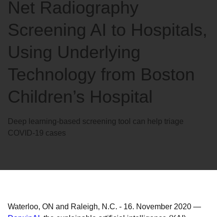
Net Radiography
Screening AI to Hospitals,
Using Underlying
Technology from Boston
Children’s Hospital
Deep learning-based screening tool can help triage
COVID-19 cases
Waterloo, ON and Raleigh, N.C.
-
16. November 2020
—