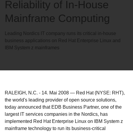
Reliability of In-House
Mainframe Computing
Leading Nordics IT company runs its critical in-house
business applications on Red Hat Enterprise Linux and
IBM System z mainframes
RALEIGH, N.C.
-
14. Mai 2008
—
Red Hat (NYSE: RHT),
the world's leading provider of open source solutions,
today announced that EDB Business Partner, one of the
largest IT services companies in the Nordics, has
implemented Red Hat Enterprise Linux on IBM System z
mainframe technology to run its business-critical