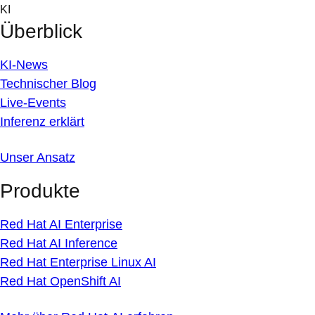
Skip
KI
to
Überblick
content
KI-News
Technischer Blog
Live-Events
Inferenz erklärt
Unser Ansatz
Produkte
Red Hat AI Enterprise
Red Hat AI Inference
Red Hat Enterprise Linux AI
Red Hat OpenShift AI