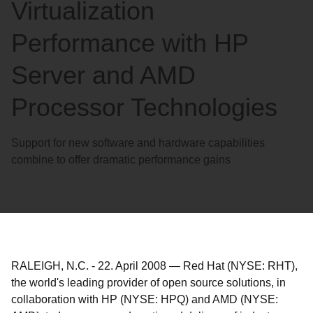
Virtualization
Performance with HP
Server and AMD
Processor Technologies
Support for new software and hardware capabilities
combine to offer dramatic performance gains
RALEIGH, N.C.
-
22. April 2008
—
Red Hat (NYSE: RHT),
the world's leading provider of open source solutions, in
collaboration with HP (NYSE: HPQ) and AMD (NYSE: