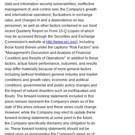
data and information security vulnerabilities; ineffective
management of, and control over, the Company's growth
and international operations; fluctuations in exchange
rates; and changes in and a dependence on key
personnel, as well as other factors contained in our most
recent Quarterly Report on Form 10-Q (copies of which
may be accessed through the Securities and Exchange
Commission's website at
http://www.sec.gov
), including
those found therein under the captions "Risk Factors" and
"Management's Discussion and Analysis of Financial
Condition and Results of Operations". In addition to these
factors, actual future performance, outcomes, and results
may differ materially because of more general factors
including (without limitation) general industry and market
conditions and growth rates, economic and political
conditions, governmental and public policy changes and
the impact of natural disasters such as earthquakes and
floods. The forward-looking statements included in this
press release represent the Company's views as of the
date of this press release and these views could change.
However, while the Company may elect to update these
forward-looking statements at some point in the future,
the Company specifically disclaims any obligation to do
so. These forward-looking statements should not be
relied upon as representing the Company's views as of