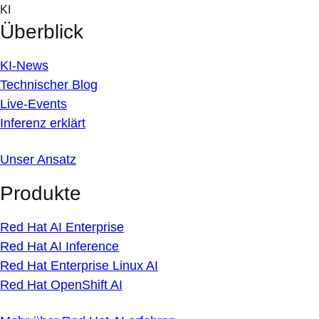
Skip
KI
to
Überblick
content
KI-News
Technischer Blog
Live-Events
Inferenz erklärt
Unser Ansatz
Produkte
Red Hat AI Enterprise
Red Hat AI Inference
Red Hat Enterprise Linux AI
Red Hat OpenShift AI