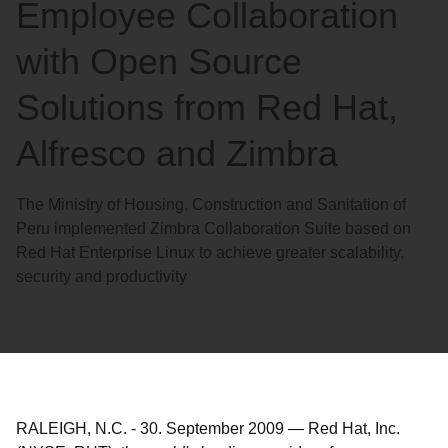
Employee Collaboration
with Open Source
Solutions from Red Hat,
Alfresco and Zimbra
The Ministry of Housing, Construction and Sanitation of
Peru implemented Zimbra Collaboration Suite based on
Red Hat Enterprise Linux to achieve greater scalability,
security and productivity
RALEIGH, N.C.
-
30. September 2009
—
Red Hat, Inc.