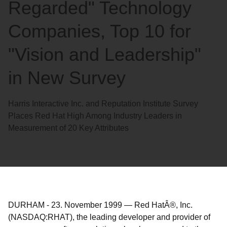
Regarded" Technology
Companies, Top 10 for
"Vision and Leadership"
in New Survey
Harris Interactive Inc. and Reputation Institute Survey
Places Red Hat High Among Industry Leaders in
Measurement of 20 Key Attributes
DURHAM
-
23. November 1999
—
Red HatÂ®, Inc.
(NASDAQ:RHAT), the leading developer and provider of