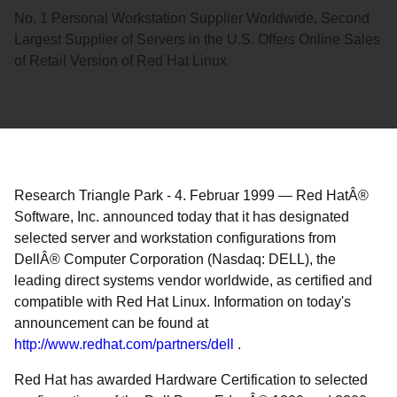
No. 1 Personal Workstation Supplier Worldwide, Second
Largest Supplier of Servers in the U.S. Offers Online Sales
of Retail Version of Red Hat Linux
Research Triangle Park
-
4. Februar 1999
—
Red HatÂ®
Software, Inc. announced today that it has designated
selected server and workstation configurations from
DellÂ® Computer Corporation (Nasdaq: DELL), the
leading direct systems vendor worldwide, as certified and
compatible with Red Hat Linux. Information on today's
announcement can be found at
http://www.redhat.com/partners/dell
.
Red Hat has awarded Hardware Certification to selected