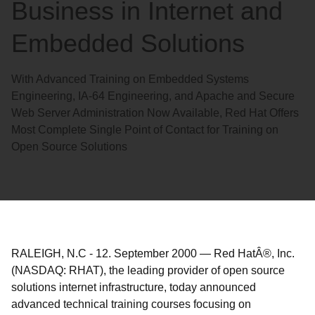
Business in Internet and
Embedded Solutions
With Advanced Training on Embedded Systems
Engineering, IA-64 Engineering, and Apache and Secure
Web Server Administration Now Available, Red Hat Offers
Most Complete Single Point of Contact for Training on
Open Source Solutions
RALEIGH, N.C
-
12. September 2000
—
Red HatÂ®, Inc.
(NASDAQ: RHAT), the leading provider of open source
solutions internet infrastructure, today announced
advanced technical training courses focusing on