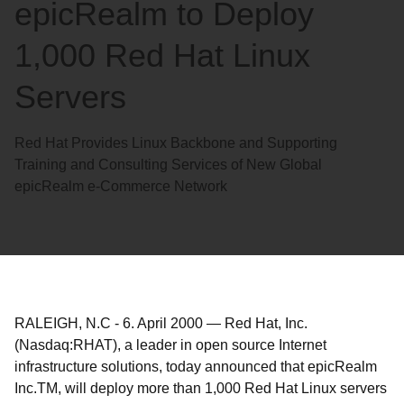
epicRealm to Deploy
1,000 Red Hat Linux
Servers
Red Hat Provides Linux Backbone and Supporting
Training and Consulting Services of New Global
epicRealm e-Commerce Network
RALEIGH, N.C
-
6. April 2000
—
Red Hat, Inc.
(Nasdaq:RHAT), a leader in open source Internet
infrastructure solutions, today announced that epicRealm
Inc.
TM
, will deploy more than 1,000 Red Hat Linux servers