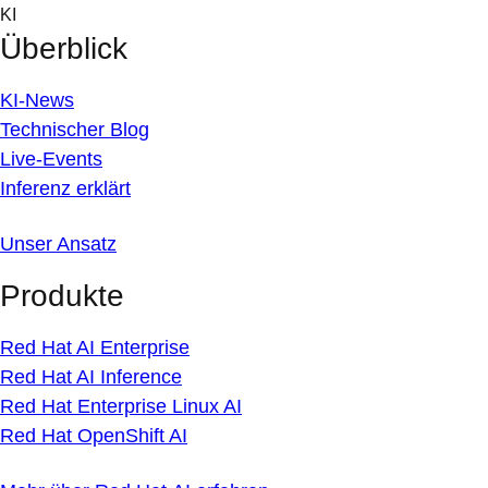
Skip
KI
to
Überblick
content
KI-News
Technischer Blog
Live-Events
Inferenz erklärt
Unser Ansatz
Produkte
Red Hat AI Enterprise
Red Hat AI Inference
Red Hat Enterprise Linux AI
Red Hat OpenShift AI