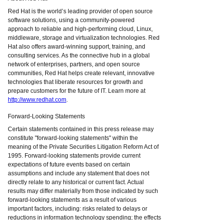
Red Hat is the world’s leading provider of open source
software solutions, using a community-powered
approach to reliable and high-performing cloud, Linux,
middleware, storage and virtualization technologies. Red
Hat also offers award-winning support, training, and
consulting services. As the connective hub in a global
network of enterprises, partners, and open source
communities, Red Hat helps create relevant, innovative
technologies that liberate resources for growth and
prepare customers for the future of IT. Learn more at
http://www.redhat.com
.
Forward-Looking Statements
Certain statements contained in this press release may
constitute "forward-looking statements" within the
meaning of the Private Securities Litigation Reform Act of
1995. Forward-looking statements provide current
expectations of future events based on certain
assumptions and include any statement that does not
directly relate to any historical or current fact. Actual
results may differ materially from those indicated by such
forward-looking statements as a result of various
important factors, including: risks related to delays or
reductions in information technology spending; the effects