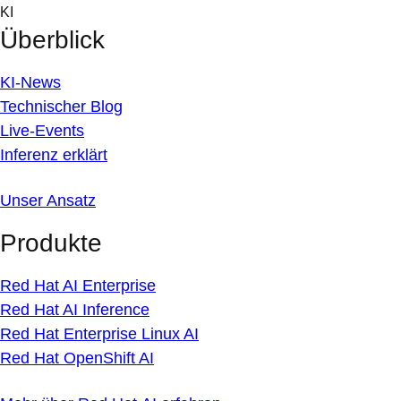
Skip
KI
to
Überblick
content
KI-News
Technischer Blog
Live-Events
Inferenz erklärt
Unser Ansatz
Produkte
Red Hat AI Enterprise
Red Hat AI Inference
Red Hat Enterprise Linux AI
Red Hat OpenShift AI