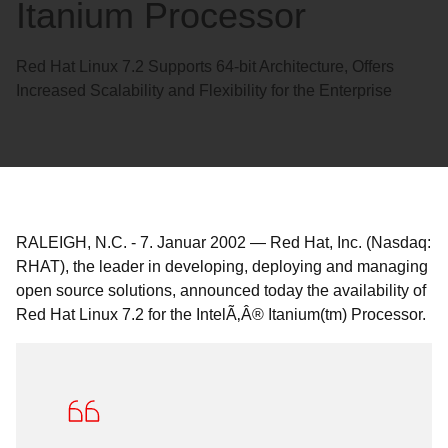
Itanium Processor
Red Hat Linux 7.2 Supports 64-bit Architecture, Offers
Increased Scalability and Flexibility for the Enterprise
RALEIGH, N.C.
-
7. Januar 2002
—
Red Hat, Inc. (Nasdaq:
RHAT), the leader in developing, deploying and managing
open source solutions, announced today the availability of
Red Hat Linux 7.2 for the IntelÃ‚Â® Itanium(tm) Processor.