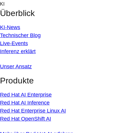
Skip
KI
to
Überblick
content
KI-News
Technischer Blog
Live-Events
Inferenz erklärt
Unser Ansatz
Produkte
Red Hat AI Enterprise
Red Hat AI Inference
Red Hat Enterprise Linux AI
Red Hat OpenShift AI