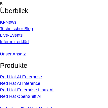
Skip
KI
to
Überblick
content
KI-News
Technischer Blog
Live-Events
Inferenz erklärt
Unser Ansatz
Produkte
Red Hat AI Enterprise
Red Hat AI Inference
Red Hat Enterprise Linux AI
Red Hat OpenShift AI