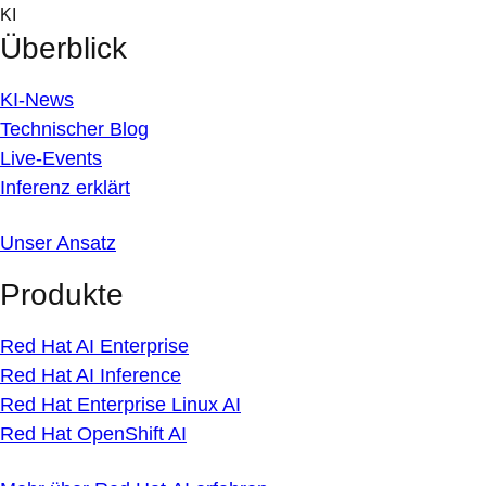
Skip
KI
to
Überblick
content
KI-News
Technischer Blog
Live-Events
Inferenz erklärt
Unser Ansatz
Produkte
Red Hat AI Enterprise
Red Hat AI Inference
Red Hat Enterprise Linux AI
Red Hat OpenShift AI