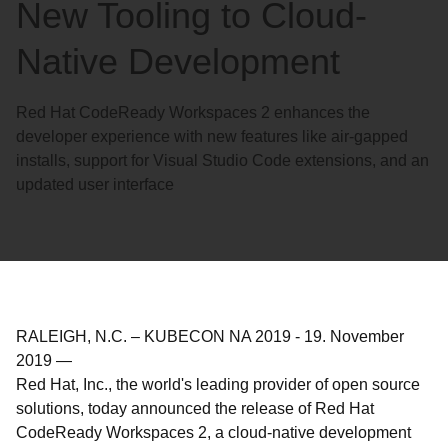
New Tooling to Cloud-
Native Development
Red Hat CodeReady Workspaces 2 enhances the
developer experience with new features like air-gapped
installs, support for Visual Studio Code extensions, and an
updated user interface
RALEIGH, N.C. – KUBECON NA 2019
-
19. November
2019
—
Red Hat, Inc., the world's leading provider of open source
solutions, today announced the release of Red Hat
CodeReady Workspaces 2, a cloud-native development