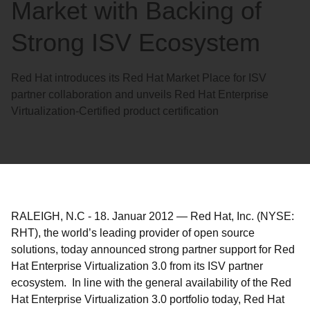
Market with Backing of
Strong ISV Ecosystem
Red Hat introduces its Red Hat Market Place for ISV
partner collaboration and unveils Red Hat Enterprise
Virtualization-Certified product certification
RALEIGH, N.C
-
18. Januar 2012
—
Red Hat, Inc. (NYSE:
RHT), the world’s leading provider of open source
solutions, today announced strong partner support for Red
Hat Enterprise Virtualization 3.0 from its ISV partner
ecosystem. In line with the general availability of the Red
Hat Enterprise Virtualization 3.0 portfolio today, Red Hat