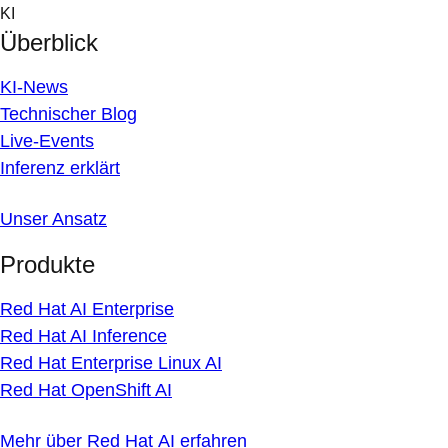
Skip
KI
to
Überblick
content
KI-News
Technischer Blog
Live-Events
Inferenz erklärt
Unser Ansatz
Produkte
Red Hat AI Enterprise
Red Hat AI Inference
Red Hat Enterprise Linux AI
Red Hat OpenShift AI
Mehr über Red Hat AI erfahren