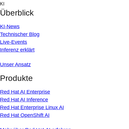
Skip
KI
to
Überblick
content
KI-News
Technischer Blog
Live-Events
Inferenz erklärt
Unser Ansatz
Produkte
Red Hat AI Enterprise
Red Hat AI Inference
Red Hat Enterprise Linux AI
Red Hat OpenShift AI