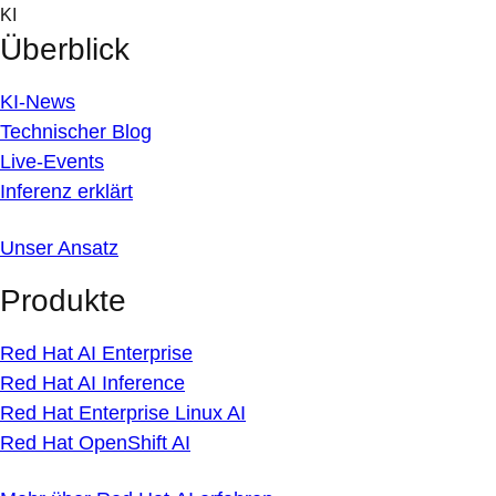
Skip
KI
to
Überblick
content
KI-News
Technischer Blog
Live-Events
Inferenz erklärt
Unser Ansatz
Produkte
Red Hat AI Enterprise
Red Hat AI Inference
Red Hat Enterprise Linux AI
Red Hat OpenShift AI