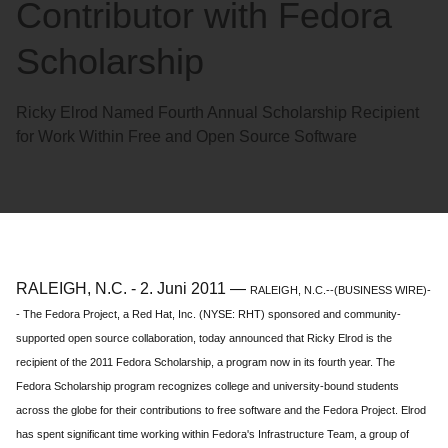
Contributor with Fedora
Scholarship
Ricky Elrod Named Fourth Annual Scholarship Recipient
for Work Within Free and Open Source Software
RALEIGH, N.C.
-
2. Juni 2011
—
RALEIGH, N.C.--(BUSINESS WIRE)-
- The Fedora Project, a Red Hat, Inc. (NYSE: RHT) sponsored and community-
supported open source collaboration, today announced that Ricky Elrod is the
recipient of the 2011 Fedora Scholarship, a program now in its fourth year. The
Fedora Scholarship program recognizes college and university-bound students
across the globe for their contributions to free software and the Fedora Project. Elrod
has spent significant time working within Fedora's Infrastructure Team, a group of