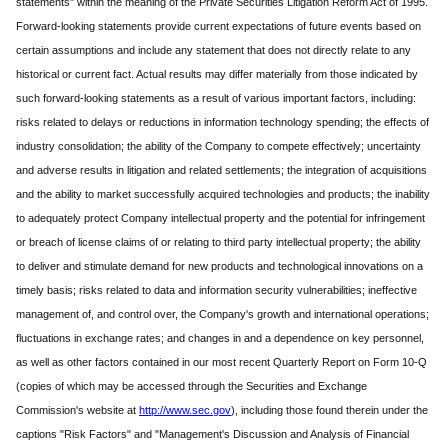
statements" within the meaning of the Private Securities Litigation Reform Act of 1995.
Forward-looking statements provide current expectations of future events based on
certain assumptions and include any statement that does not directly relate to any
historical or current fact. Actual results may differ materially from those indicated by
such forward-looking statements as a result of various important factors, including:
risks related to delays or reductions in information technology spending; the effects of
industry consolidation; the ability of the Company to compete effectively; uncertainty
and adverse results in litigation and related settlements; the integration of acquisitions
and the ability to market successfully acquired technologies and products; the inability
to adequately protect Company intellectual property and the potential for infringement
or breach of license claims of or relating to third party intellectual property; the ability
to deliver and stimulate demand for new products and technological innovations on a
timely basis; risks related to data and information security vulnerabilities; ineffective
management of, and control over, the Company's growth and international operations;
fluctuations in exchange rates; and changes in and a dependence on key personnel,
as well as other factors contained in our most recent Quarterly Report on Form 10-Q
(copies of which may be accessed through the Securities and Exchange
Commission's website at
http://www.sec.gov
), including those found therein under the
captions "Risk Factors" and "Management's Discussion and Analysis of Financial