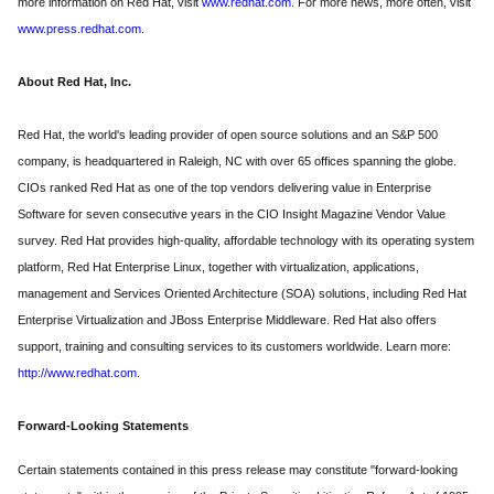
more information on Red Hat, visit
www.redhat.com
. For more news, more often, visit
www.press.redhat.com
.
About Red Hat, Inc.
Red Hat, the world's leading provider of open source solutions and an S&P 500
company, is headquartered in Raleigh, NC with over 65 offices spanning the globe.
CIOs ranked Red Hat as one of the top vendors delivering value in Enterprise
Software for seven consecutive years in the CIO Insight Magazine Vendor Value
survey. Red Hat provides high-quality, affordable technology with its operating system
platform, Red Hat Enterprise Linux, together with virtualization, applications,
management and Services Oriented Architecture (SOA) solutions, including Red Hat
Enterprise Virtualization and JBoss Enterprise Middleware. Red Hat also offers
support, training and consulting services to its customers worldwide. Learn more:
http://www.redhat.com
.
Forward-Looking Statements
Certain statements contained in this press release may constitute "forward-looking