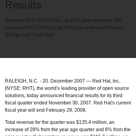
Results
Revenue of $135.4 million, up 28% year-over-year Net
Income of $20.3 million, up 39% year-over-year Record
Billings and Cash-flow
RALEIGH, N.C.
-
20. Dezember 2007
—
Red Hat, Inc.
(NYSE: RHT), the world's leading provider of open source
solutions, today announced financial results for its third
fiscal quarter ended November 30, 2007. Red Hat's current
fiscal year will end February 29, 2008.
Total revenue for the quarter was $135.4 million, an
increase of 28% from the year ago quarter and 6% from the