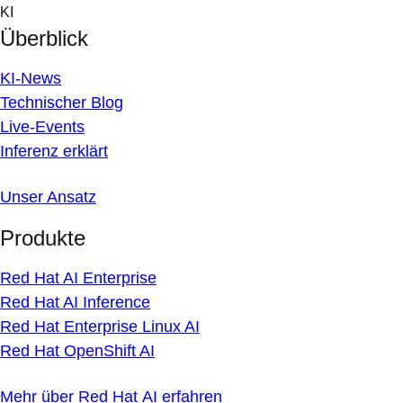
Skip
KI
to
Überblick
content
KI-News
Technischer Blog
Live-Events
Inferenz erklärt
Unser Ansatz
Produkte
Red Hat AI Enterprise
Red Hat AI Inference
Red Hat Enterprise Linux AI
Red Hat OpenShift AI
Mehr über Red Hat AI erfahren