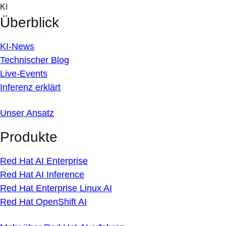
Skip
KI
to
Überblick
content
KI-News
Technischer Blog
Live-Events
Inferenz erklärt
Unser Ansatz
Produkte
Red Hat AI Enterprise
Red Hat AI Inference
Red Hat Enterprise Linux AI
Red Hat OpenShift AI