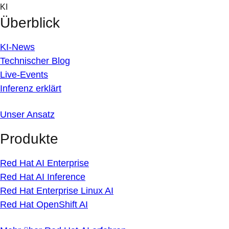
Skip
KI
to
Überblick
content
KI-News
Technischer Blog
Live-Events
Inferenz erklärt
Unser Ansatz
Produkte
Red Hat AI Enterprise
Red Hat AI Inference
Red Hat Enterprise Linux AI
Red Hat OpenShift AI