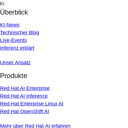
Skip
KI
to
Überblick
content
KI-News
Technischer Blog
Live-Events
Inferenz erklärt
Unser Ansatz
Produkte
Red Hat AI Enterprise
Red Hat AI Inference
Red Hat Enterprise Linux AI
Red Hat OpenShift AI
Mehr über Red Hat AI erfahren