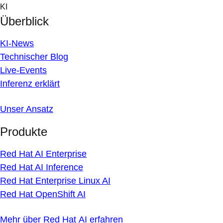
Skip
KI
to
Überblick
content
KI-News
Technischer Blog
Live-Events
Inferenz erklärt
Unser Ansatz
Produkte
Red Hat AI Enterprise
Red Hat AI Inference
Red Hat Enterprise Linux AI
Red Hat OpenShift AI
Mehr über Red Hat AI erfahren