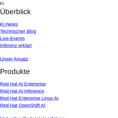
Skip
KI
to
Überblick
content
KI-News
Technischer Blog
Live-Events
Inferenz erklärt
Unser Ansatz
Produkte
Red Hat AI Enterprise
Red Hat AI Inference
Red Hat Enterprise Linux AI
Red Hat OpenShift AI