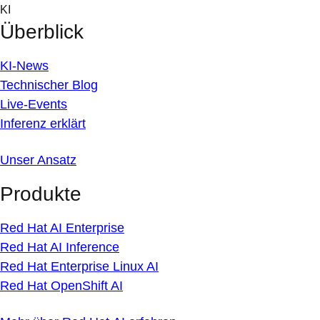
Skip
KI
to
Überblick
content
KI-News
Technischer Blog
Live-Events
Inferenz erklärt
Unser Ansatz
Produkte
Red Hat AI Enterprise
Red Hat AI Inference
Red Hat Enterprise Linux AI
Red Hat OpenShift AI