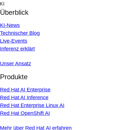
Skip
KI
to
Überblick
content
KI-News
Technischer Blog
Live-Events
Inferenz erklärt
Unser Ansatz
Produkte
Red Hat AI Enterprise
Red Hat AI Inference
Red Hat Enterprise Linux AI
Red Hat OpenShift AI
Mehr über Red Hat AI erfahren