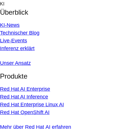
Skip
KI
to
Überblick
content
KI-News
Technischer Blog
Live-Events
Inferenz erklärt
Unser Ansatz
Produkte
Red Hat AI Enterprise
Red Hat AI Inference
Red Hat Enterprise Linux AI
Red Hat OpenShift AI
Mehr über Red Hat AI erfahren