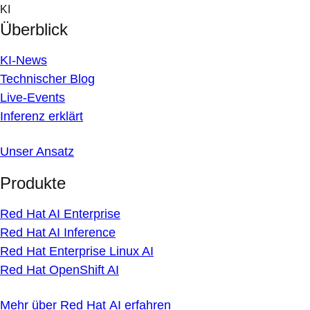
Skip
KI
to
Überblick
content
KI-News
Technischer Blog
Live-Events
Inferenz erklärt
Unser Ansatz
Produkte
Red Hat AI Enterprise
Red Hat AI Inference
Red Hat Enterprise Linux AI
Red Hat OpenShift AI
Mehr über Red Hat AI erfahren