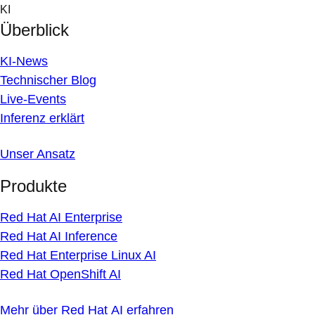
Skip
KI
to
Überblick
content
KI-News
Technischer Blog
Live-Events
Inferenz erklärt
Unser Ansatz
Produkte
Red Hat AI Enterprise
Red Hat AI Inference
Red Hat Enterprise Linux AI
Red Hat OpenShift AI
Mehr über Red Hat AI erfahren