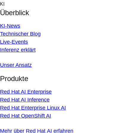
Skip
KI
to
Überblick
content
KI-News
Technischer Blog
Live-Events
Inferenz erklärt
Unser Ansatz
Produkte
Red Hat AI Enterprise
Red Hat AI Inference
Red Hat Enterprise Linux AI
Red Hat OpenShift AI
Mehr über Red Hat AI erfahren