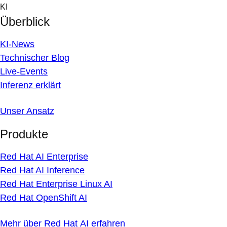
Skip
KI
to
Überblick
content
KI-News
Technischer Blog
Live-Events
Inferenz erklärt
Unser Ansatz
Produkte
Red Hat AI Enterprise
Red Hat AI Inference
Red Hat Enterprise Linux AI
Red Hat OpenShift AI
Mehr über Red Hat AI erfahren