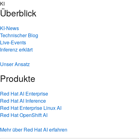
Skip
KI
to
Überblick
content
KI-News
Technischer Blog
Live-Events
Inferenz erklärt
Unser Ansatz
Produkte
Red Hat AI Enterprise
Red Hat AI Inference
Red Hat Enterprise Linux AI
Red Hat OpenShift AI
Mehr über Red Hat AI erfahren